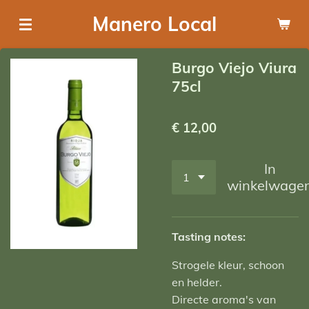
Ga
Manero Local
direct
naar
Burgo Viejo Viura
de
75cl
hoofdinhoud
€ 12,00
In
winkelwage
Tasting notes:
Strogele kleur, schoon
en helder.
Directe aroma's van