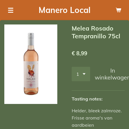
Ga
Manero Local
direct
naar
Melea Rosado
de
Tempranillo 75cl
hoofdinhoud
€ 8,99
In
winkelwage
Tasting notes:
Helder, bleek zalmroze.
Frisse aroma's van
aardbeien