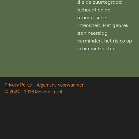
die de zuurtegraad
behoudt en de
aromatische
intensiteit. Het gebrek
aan neerslag
vermindert het risico op
schimmelziekten.
Privacy Policy
Algemene voorwaarden
© 2024 - 2026 Manero Local